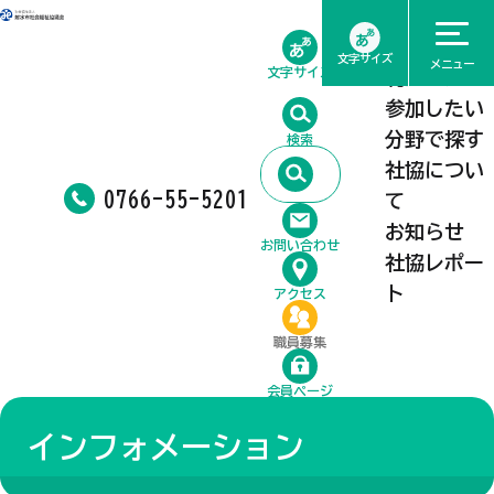
ホーム
相談したい
文字サイズ
メニュー
文字サイズ
利用したい
参加したい
分野で探す
検索
社協につい
0766-55-5201
て
お知らせ
お問い合わせ
社協レポー
ト
アクセス
職員募集
会員ページ
インフォメーション